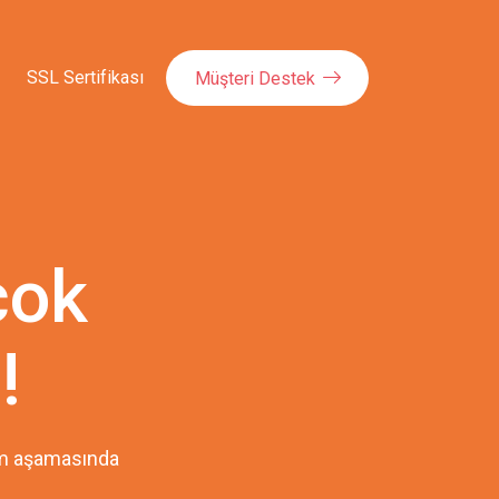
SSL Sertifikası
Müşteri Destek
çok
!
pım aşamasında