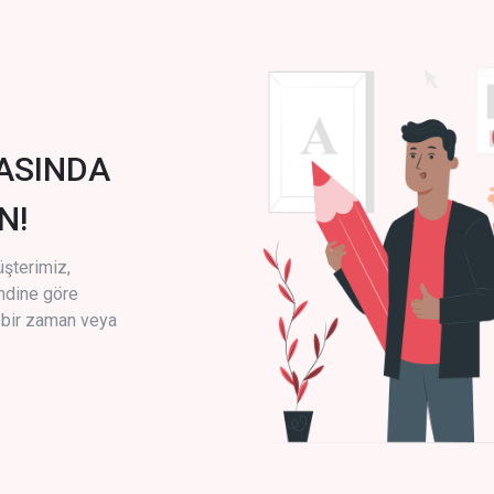
ASINDA
N!
üşterimiz,
endine göre
i bir zaman veya