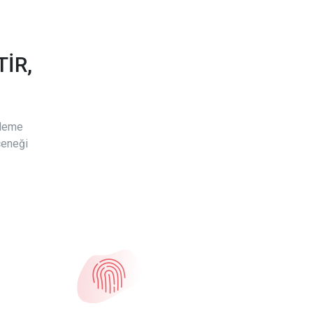
İR,
ödeme
çeneği